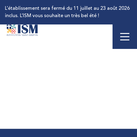
L’établissement sera fermé du 11 juillet au 23 août 2026
inclus. L’ISM vous souhaite un très bel été !
Retrouvez toutes les informations concernant la
rentrée 2026 sur le lien ci-dessous
TOUT POUR LA RENTRÉE
CROIRE EN