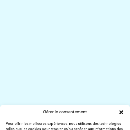
Lycée Professionnel
Une formation de qualité en communication visuelle
(AMA), en commerce (MCV) et des 3ᵉ prépas métiers
permettant aux élèves de développer leurs
compétences, leurs confiances et leurs esprits
professionnels.
EN SAVOIR PLUS
Gérer le consentement
Pour offrir les meilleures expériences, nous utilisons des technologies
telles que les cookies pour stocker et/ou accéder aux informations des