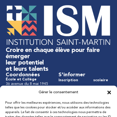
Croire en chaque élève pour faire
émerger
leur potentiel
et leurs talents
Coordonnées
S'informer
École et Collège
Inscription
scolaire
36 avenue du 8 mai 1945
Infos
APEL
91120 Palaiseau
Gérer le consentement
Tél : 01 76 47 15 50
Vie
OGEC
Mail : 8mai@ism91.fr
pastorale
Pour offrir les meilleures expériences, nous utilisons des technologies
Lycée Technologique et
Contact
telles que les cookies pour stocker et/ou accéder aux informations des
Professionnel
Vie
appareils. Le fait de consentir à ces technologies nous permettra de
8-10 rue de la Pie Voleuse