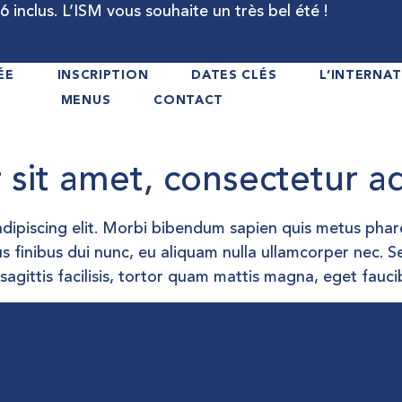
 inclus. L’ISM vous souhaite un très bel été !
ÉE
INSCRIPTION
DATES CLÉS
L’INTERNAT
MENUS
CONTACT
sit amet, consectetur adi
ipiscing elit. Morbi bibendum sapien quis metus pharetr
lus finibus dui nunc, eu aliquam nulla ullamcorper nec. Se
gittis facilisis, tortor quam mattis magna, eget faucibus