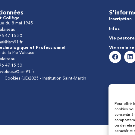
données
S'inform
t Collège
Inscription
ue du 8 mai 1945
Infos
alaiseau
 76 47 15 50
Vie pastora
mai@ism91.fr
echnologique et Professionnel
Vie scolaire
 de la Pie Voleuse
alaiseau
 76 47 15 50
ievoleuse@ism91.fr
Cookies (UE)
2025 - Institution Saint-Martin
Pour offrir 
cookies pou
consentir à
comportemen
ou de retire
caractéristi