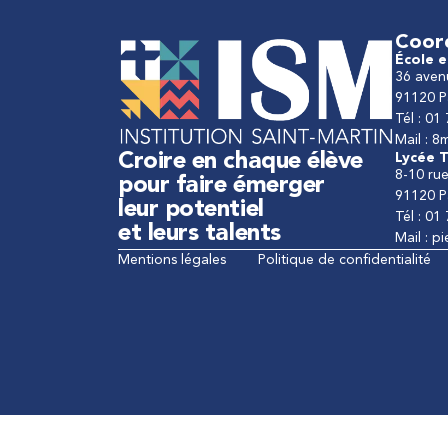
Coor
École e
36 aven
91120 P
Tél : 01
Mail : 8
Croire en chaque élève
Lycée T
8-10 rue
pour faire émerger
91120 P
leur potentiel
Tél : 01
et leurs talents
Mail : p
Mentions légales
Politique de confidentialité