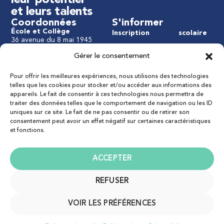
leur potentiel
et leurs talents
Coordonnées
S'informer
École et Collège
Inscription
scolaire
36 avenue du 8 mai 1945
Infos
APEL
91120 Palaiseau
Gérer le consentement
Tél : 01 76 47 15 50
Vie
OGEC
Mail : 8mai@ism91.fr
pastorale
Pour offrir les meilleures expériences, nous utilisons des technologies
Lycée Technologique et
Contact
telles que les cookies pour stocker et/ou accéder aux informations des
Professionnel
Vie
appareils. Le fait de consentir à ces technologies nous permettra de
8-10 rue de la Pie Voleuse
traiter des données telles que le comportement de navigation ou les ID
91120 Palaiseau
uniques sur ce site. Le fait de ne pas consentir ou de retirer son
Tél : 01 76 47 15 50
consentement peut avoir un effet négatif sur certaines caractéristiques
Mail : pievoleuse@ism91.fr
et fonctions.
Mentions légales
Politique de confidentialité
ACCEPTER
Cookies (UE)
REFUSER
2025 - Institution Saint-Martin
VOIR LES PRÉFÉRENCES