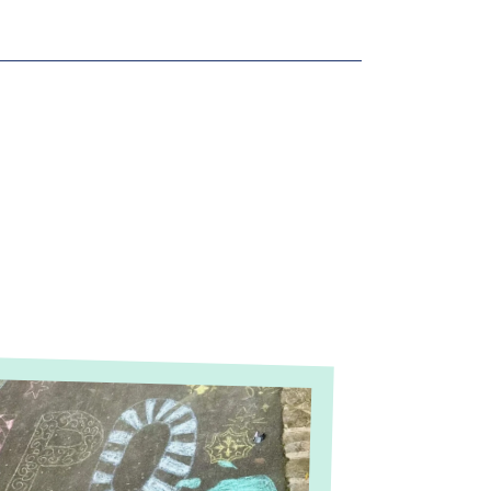
,
LYCÉE