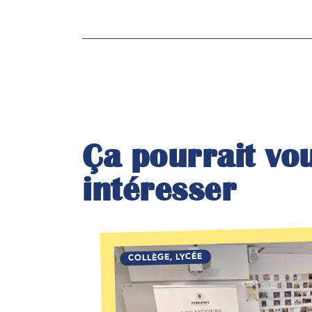
Ça pourrait vo
intéresser
LYCÉE
,
COLLÈGE