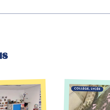
us
COLLÈGE
,
LYCÉE